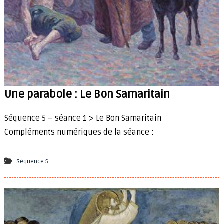
é
t
i
e
n
s
Une parabole : Le Bon Samaritain
Séquence 5 – séance 1 > Le Bon Samaritain
Compléments numériques de la séance :
Séquence 5