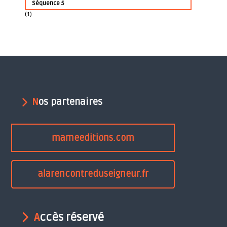
Séquence 5
(1)
Nos partenaires
mameeditions.com
alarencontreduseigneur.fr
Accès réservé