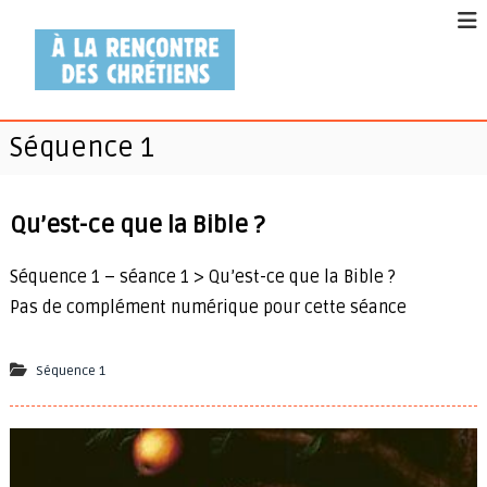
A
À
l
l
l
a
e
r
r
e
Séquence 1
a
n
u
c
c
o
Qu’est-ce que la Bible ?
o
n
n
t
Séquence 1 – séance 1 > Qu’est-ce que la Bible ?
t
r
Pas de complément numérique pour cette séance
e
e
d
n
e
Séquence 1
u
s
c
h
r