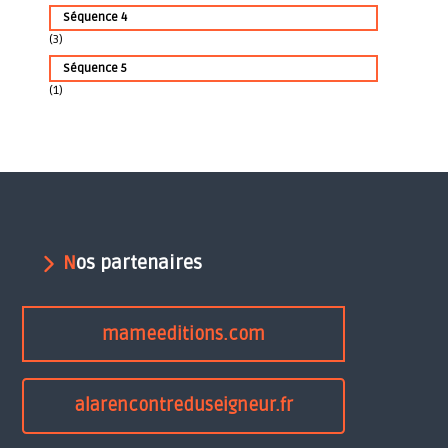
Séquence 4
(3)
Séquence 5
(1)
Nos partenaires
mameeditions.com
alarencontreduseigneur.fr