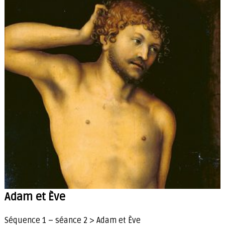
é
t
i
e
n
s
Adam et Ève
Séquence 1 – séance 2 > Adam et Ève