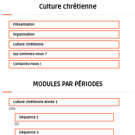
Culture chrétienne
v
i
Présentation
g
Organisation
a
Culture chrétienne
Qui sommes-nous ?
t
Contactez-nous !
i
o
MODULES PAR PÉRIODES
n
Culture chrétienne Année 1
d
(26)
Séquence 1
e
(5)
l
Séquence 2