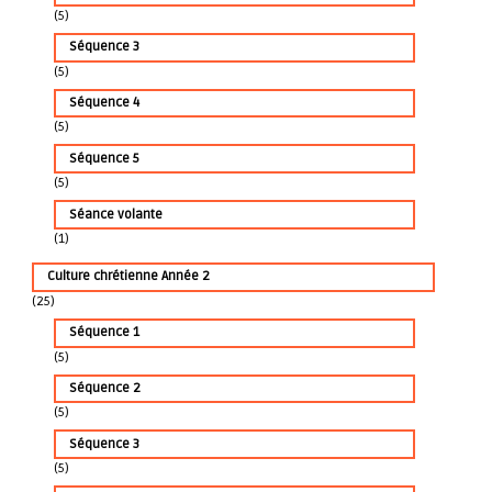
(5)
’
Séquence 3
(5)
a
Séquence 4
r
(5)
Séquence 5
t
(5)
Séance volante
i
(1)
c
Culture chrétienne Année 2
(25)
l
Séquence 1
(5)
e
Séquence 2
(5)
Séquence 3
(5)