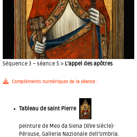
é
t
i
e
n
s
Séquence 3 – séance 5 >
L’appel des apôtres
Compléments numériques de la séance :
Tableau de saint Pierre
peinture de Meo da Siena (XIVe siècle)-
Pérouse, Galleria Nazionale dell’Umbria.