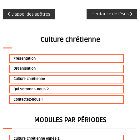
u
N
L’enfance de Jésus
L’appel des apôtres
r
a
a
u
Culture chrétienne
v
d
i
i
o
Présentation
g
Organisation
a
Culture chrétienne
Qui sommes-nous ?
t
Contactez-nous !
i
o
MODULES PAR PÉRIODES
n
Culture chrétienne Année 1