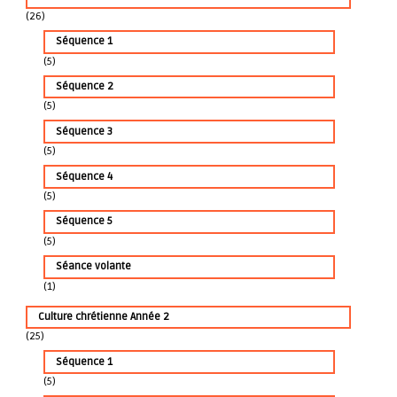
d
(26)
Séquence 1
e
(5)
l
Séquence 2
(5)
’
Séquence 3
(5)
a
Séquence 4
r
(5)
Séquence 5
t
(5)
Séance volante
i
(1)
c
Culture chrétienne Année 2
(25)
l
Séquence 1
(5)
e