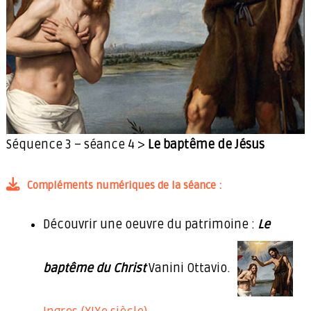
é
t
i
e
n
s
Séquence 3 – séance 4 >
Le baptême de Jésus
Compléments numériques de la séance :
Découvrir une oeuvre du patrimoine :
Le
baptême du Christ
Vanini Ottavio.