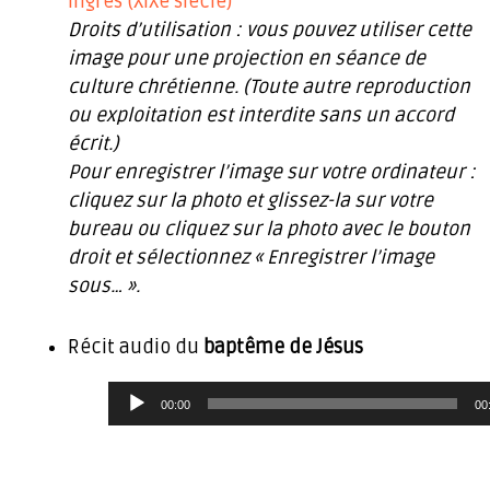
Ingres (XIXe siècle)
Droits d’utilisation : vous pouvez utiliser cette
image pour une projection en séance de
culture chrétienne. (Toute autre reproduction
ou exploitation est interdite sans un accord
écrit.)
Pour enregistrer l’image sur votre ordinateur :
cliquez sur la photo et glissez-la sur votre
bureau ou cliquez sur la photo avec le bouton
droit et sélectionnez « Enregistrer l’image
sous… ».
Récit audio du
baptême de Jésus
L
e
00:00
00
c
t
e